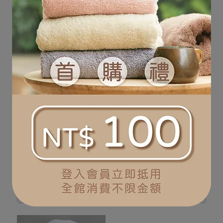
My Home 日本四重彈力紗
TT 淘氣小壞蛋手帕
布手帕 浴巾
NT$350
NT$350
已售完
已售完
今治草木染有機棉手帕
日本紓壓貓棉紗手帕 浴巾
NT$480
NT$350
已售完
已售完