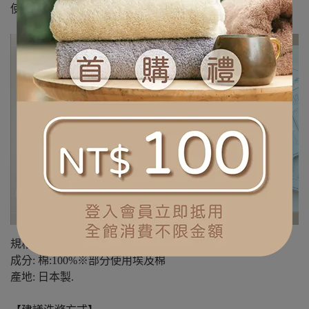
使用洗衣網，在家也可以輕柔機洗，保養簡單。
規格
:
約
32×150cm(
含流蘇
)
成分
:
棉
:100%
※
部分使用埃及棉
產地
:
日本製
.