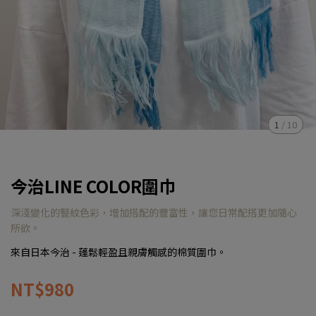
1
/
10
今治LINE COLOR圍巾
深淺變化的豎紋色彩，增加搭配的豐富性，讓您日常配搭更加隨心
所欲。
來自日本今治 - 蓬鬆輕盈且親膚觸感的棉質圍巾。
NT$980