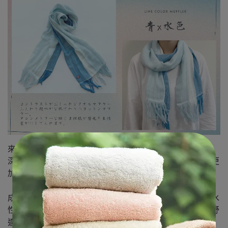
來自日本今治
-
蓬鬆輕盈且親膚觸感的棉質圍巾。
深淺變化的豎紋色彩，增加搭配的豐富性，讓您日常配搭更
加隨心所欲。
成分部分使用了高級埃及棉，讓圍巾更具光澤感，
選用
吸水
性優異、透氣性好的紗布面料製作，無論何時使用都倍感舒
適。