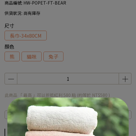
商品編號:
HW-POPET-FT-BEAR
供貨狀況:
尚有庫存
尺寸
長巾-34x80CM
顏色
熊
貓咪
兔子
此商品 「 最高 」可以折抵紅利
580
點 (約等於
NT$580
)
商品介紹
規格說明
運送方式
商品介紹