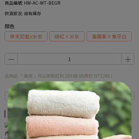
商品編號:
HW-AC-WT-BEGR
供貨狀況:
尚有庫存
顏色
蒂芙尼藍x米杏
緋紅×米灰
薰霧紫×象牙白
此商品 「 最高 」可以折抵紅利
280
點 (約等於
NT$280
)
商品介紹
規格說明
運送方式
商品介紹