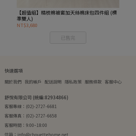
【超值組】精梳棉被套加天絲棉床包四件組 (標
Be
準雙人)
人)
NT$3,680
NT
已售完
快速選項
關於我們
我的帳戶
配送說明
隱私政策
服務條款
客服中心
舒悅有限公司 (統編:82934866)
客服專線：(02)-2727-6681
客服傳真：(02)-2727-6658
客服時間：9:00~18:00
信箱：info@chouettehome.net