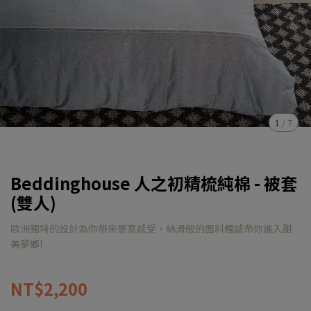
1
/
7
Beddinghouse 人之初精梳純棉 - 被套
(雙人)
歐洲獨特的設計為你帶來愜意感受，絲滑般的面料觸感帶你進入甜
美夢鄉!
NT$2,200