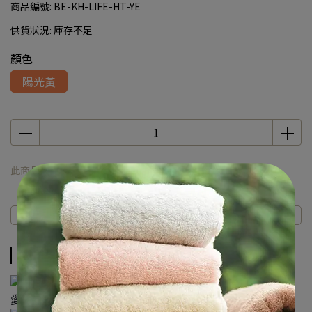
商品編號:
BE-KH-LIFE-HT-YE
供貨狀況:
庫存不足
顏色
陽光黃
此商品 「 最高 」可以折抵紅利
480
點 (約等於
NT$480
)
商品介紹
規格說明
運送方式
商品介紹