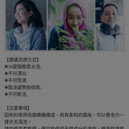
【建議洗滌方式】
❋30度極輕柔水洗.
❋不可漂白.
❋不可熨燙.
❋陰涼處懸掛晾乾.
❋不可乾洗.
【注意事項】
因布料使用低速織機織成，具有柔和的風味，可以像毛巾一
樣天天清洗。
請勿使用柔軟精，儘可能使用天然成分的洗劑，機洗時請套