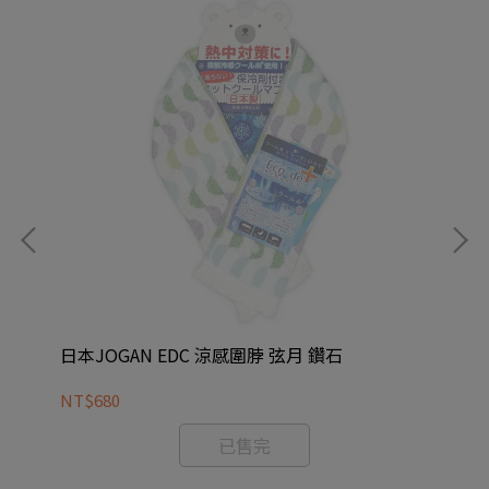
日本JOGAN EDC 涼感圍脖 弦月 鑽石
日本
NT$680
NT
已售完